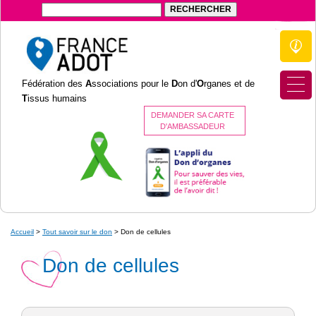
Fédération des
A
ssociations pour le
D
on d'
O
rganes et de
T
issus humains
DEMANDER SA CARTE
D'AMBASSADEUR
Accueil
>
Tout savoir sur le don
>
Don de cellules
Don de cellules