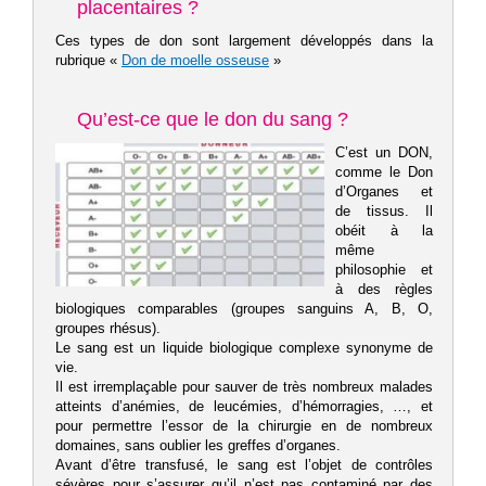
placentaires ?
Ces types de don sont largement développés dans la
rubrique «
Don de moelle osseuse
»
Qu’est-ce que le don du sang ?
C’est un DON,
comme le Don
d’Organes et
de tissus. Il
obéit à la
même
philosophie et
à des règles
biologiques comparables (groupes sanguins A, B, O,
groupes rhésus).
Le sang est un liquide biologique complexe synonyme de
vie.
Il est irremplaçable pour sauver de très nombreux malades
atteints d’anémies, de leucémies, d’hémorragies, …, et
pour permettre l’essor de la chirurgie en de nombreux
domaines, sans oublier les greffes d’organes.
Avant d’être transfusé, le sang est l’objet de contrôles
sévères pour s’assurer qu’il n’est pas contaminé par des