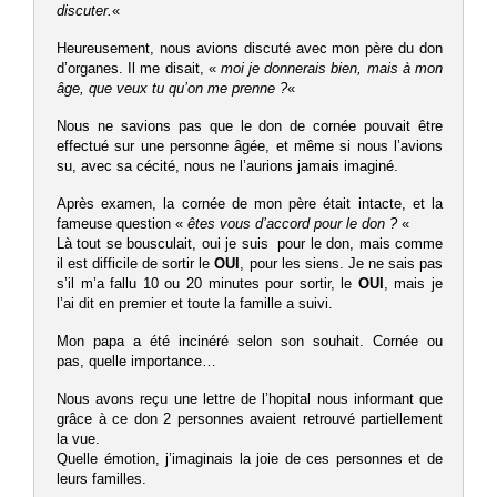
discuter.
«
Heureusement, nous avions discuté avec mon père du don
d’organes. Il me disait, «
moi je donnerais bien, mais à mon
âge, que veux tu qu’on me prenne ?
«
Nous ne savions pas que le don de cornée pouvait être
effectué sur une personne âgée, et même si nous l’avions
su, avec sa cécité, nous ne l’aurions jamais imaginé.
Après examen, la cornée de mon père était intacte, et la
fameuse question «
êtes vous d’accord pour le don ?
«
Là tout se bousculait, oui je suis pour le don, mais comme
il est difficile de sortir le
OUI
, pour les siens. Je ne sais pas
s’il m’a fallu 10 ou 20 minutes pour sortir, le
OUI
, mais je
l’ai dit en premier et toute la famille a suivi.
Mon papa a été incinéré selon son souhait. Cornée ou
pas, quelle importance…
Nous avons reçu une lettre de l’hopital nous informant que
grâce à ce don 2 personnes avaient retrouvé partiellement
la vue.
Quelle émotion, j’imaginais la joie de ces personnes et de
leurs familles.