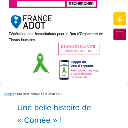
Fédération des
A
ssociations pour le
D
on d'
O
rganes et de
T
issus humains
DEMANDER SA CARTE
D'AMBASSADEUR
Accueil
>
Une belle histoire de « Cornée » !
Une belle histoire de
« Cornée » !