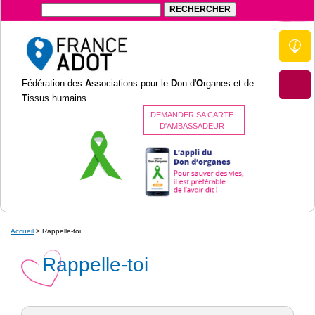
Fédération des
A
ssociations pour le
D
on d'
O
rganes et de
T
issus humains
DEMANDER SA CARTE
D'AMBASSADEUR
Accueil
>
Rappelle-toi
Rappelle-toi