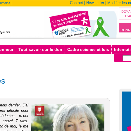
Contact
Newsletter
Modifier les 
humains
DEMA
D'
DONN
rganes
donneur
Tout savoir sur le don
Cadre science et lois
Internat
es
ois dernier. J’ai
ès difficile pour
édecins m’ont
t sauvé 7 vies.
nd de moi, je me