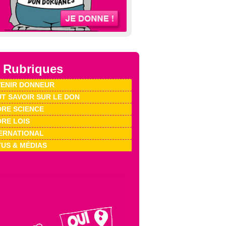
 Rubriques
ENIR DONNEUR
T SAVOIR SUR LE DON
RE SCIENCE
RE LOIS
ERNATIONAL
US & MÉDIAS