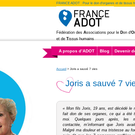
FRANCE ADOT : Pour le don d'organes et de tissus 
Fédération des
A
ssociations pour le
D
on d'
O
et de
T
issus humains
A propos d’ADOT
Blog
Devenir 
Accueil
>
Joris a sauvé 7 vies
Joris a sauvé 7 vi
« Mon fils Joris, 19 ans, est décédé le m
fait don de ses organes, ce qui a été tr
moi. Quelques jours après, les m
contactée, m’informant que Joris avai
Malgré ma douleur et ma tristesse au fo