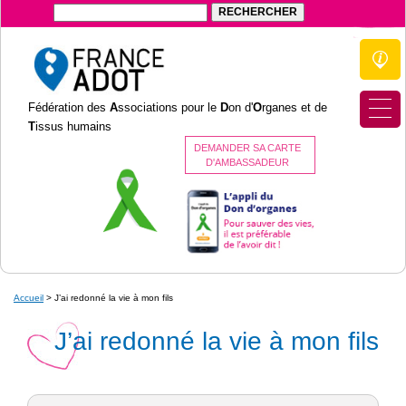
Fédération des
A
ssociations pour le
D
on d'
O
rganes et de
T
issus humains
DEMANDER SA CARTE
D'AMBASSADEUR
Accueil
>
J’ai redonné la vie à mon fils
J’ai redonné la vie à mon fils