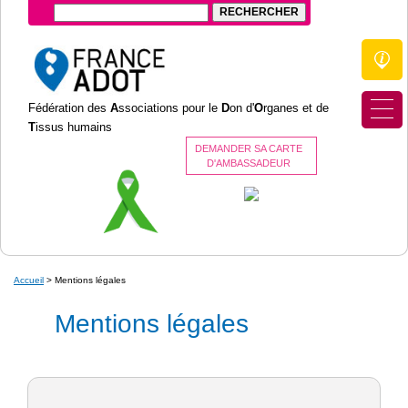
Fédération des
A
ssociations pour le
D
on d'
O
rganes et de
T
issus humains
DEMANDER SA CARTE
D'AMBASSADEUR
Accueil
>
Mentions légales
Mentions légales