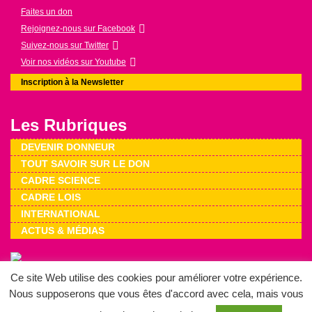
Faites un don
Rejoignez-nous sur Facebook
Suivez-nous sur Twitter
Voir nos vidéos sur Youtube
Inscription à la Newsletter
Les Rubriques
DEVENIR DONNEUR
TOUT SAVOIR SUR LE DON
CADRE SCIENCE
CADRE LOIS
INTERNATIONAL
ACTUS & MÉDIAS
Ce site Web utilise des cookies pour améliorer votre expérience.
Mentions légales
Plan du site
Nos liens
Gestion des cookies
Nous supposerons que vous êtes d'accord avec cela, mais vous
Charte de confidentialité
Conception BM-Services