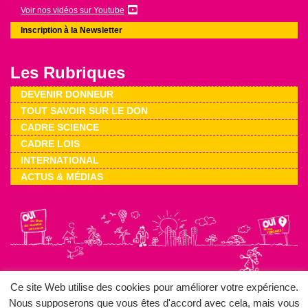
Voir nos vidéos sur Youtube
Inscription à la Newsletter
Les Rubriques
DEVENIR DONNEUR
TOUT SAVOIR SUR LE DON
CADRE SCIENCE
CADRE LOIS
INTERNATIONAL
ACTUS & MÉDIAS
Ce site Web utilise des cookies pour améliorer votre expérience.
Mentions légales
Plan du site
Nos liens
Gestion des cookies
Nous supposerons que vous êtes d'accord avec cela, mais vous