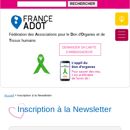
Fédération des
A
ssociations pour le
D
on d'
O
rganes et de
T
issus humains
DEMANDER SA CARTE
D'AMBASSADEUR
Accueil
>
Inscription à la Newsletter
Inscription à la Newsletter