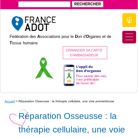
Fédération des
A
ssociations pour le
D
on d'
O
rganes et de
T
issus humains
DEMANDER SA CARTE
D'AMBASSADEUR
Accueil
>
Réparation Osseusse : la thérapie cellulaire, une voie promettteuse
Réparation Osseusse : la
thérapie cellulaire, une voie