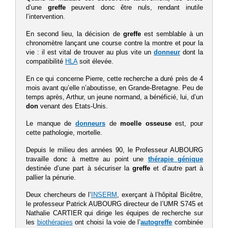
d’une
greffe
peuvent donc être nuls, rendant inutile
l’intervention.
En second lieu, la décision de
greffe
est semblable à un
chronomètre lançant une course contre la montre et pour la
vie : il est vital de trouver au plus vite un
donneur
dont la
compatibilité
HLA
soit élevée.
En ce qui concerne Pierre, cette recherche a duré près de 4
mois avant qu’elle n’aboutisse, en Grande-Bretagne. Peu de
temps après, Arthur, un jeune normand, a bénéficié, lui, d’un
don
venant des Etats-Unis.
Le manque de
donneurs
de
moelle osseuse
est, pour
cette pathologie, mortelle.
Depuis le milieu des années 90, le Professeur AUBOURG
travaille donc à mettre au point une
thérapie génique
destinée d’une part à sécuriser la
greffe
et d’autre part à
pallier la pénurie.
Deux chercheurs de l’
INSERM
, exerçant à l’hôpital Bicêtre,
le professeur Patrick AUBOURG directeur de l’UMR S745 et
Nathalie CARTIER qui dirige les équipes de recherche sur
les
biothérapies
ont choisi la voie de l’
autogreffe
combinée