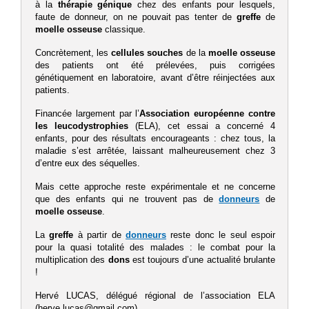
à la
thérapie génique
chez des enfants pour lesquels,
faute de donneur, on ne pouvait pas tenter de
greffe
de
moelle osseuse
classique.
Concrètement, les
cellules souches
de la
moelle osseuse
des patients ont été prélevées, puis corrigées
génétiquement en laboratoire, avant d’être réinjectées aux
patients.
Financée largement par l’
Association européenne contre
les leucodystrophies
(ELA), cet essai a concerné 4
enfants, pour des résultats encourageants : chez tous, la
maladie s’est arrêtée, laissant malheureusement chez 3
d’entre eux des séquelles.
Mais cette approche reste expérimentale et ne concerne
que des enfants qui ne trouvent pas de
donneurs
de
moelle osseuse
.
La
greffe
à partir de
donneurs
reste donc le seul espoir
pour la quasi totalité des malades : le combat pour la
multiplication des
dons
est toujours d’une actualité brulante
!
Hervé LUCAS, délégué régional de l’association ELA
(herve.lucas@gmail.com)