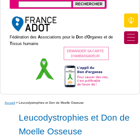
Fédération des
A
ssociations pour le
D
on d'
O
rganes et de
T
issus humains
DEMANDER SA CARTE
D'AMBASSADEUR
Accueil
>
Leucodystrophies et Don de Moelle Osseuse
Leucodystrophies et Don de
Moelle Osseuse