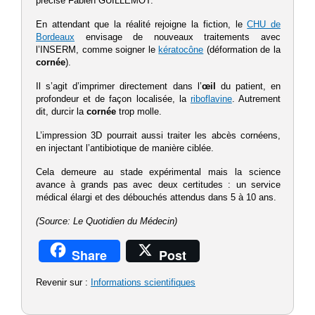
précise Fabien GUILLEMOT.
En attendant que la réalité rejoigne la fiction, le
CHU de
Bordeaux
envisage de nouveaux traitements avec
l’INSERM, comme soigner le
kératocône
(déformation de la
cornée
).
Il s’agit d’imprimer directement dans l’
œil
du patient, en
profondeur et de façon localisée, la
riboflavine
. Autrement
dit, durcir la
cornée
trop molle.
L’impression 3D pourrait aussi traiter les abcès cornéens,
en injectant l’antibiotique de manière ciblée.
Cela demeure au stade expérimental mais la science
avance à grands pas avec deux certitudes : un service
médical élargi et des débouchés attendus dans 5 à 10 ans.
(Source: Le Quotidien du Médecin)
Share
Post
Revenir sur :
Informations scientifiques