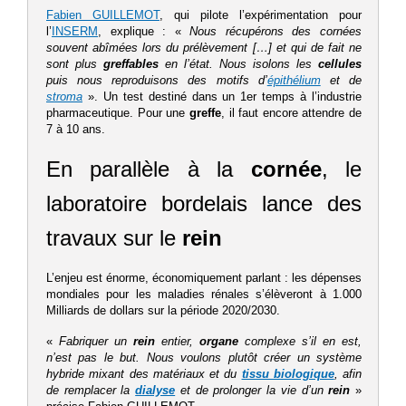
Fabien GUILLEMOT
, qui pilote l’expérimentation pour
l’
INSERM
, explique : «
Nous récupérons des cornées
souvent abîmées lors du prélèvement […] et qui de fait ne
sont plus
greffables
en l’état. Nous isolons les
cellules
puis nous reproduisons des motifs d’
épithélium
et de
stroma
». Un test destiné dans un 1er temps à l’industrie
pharmaceutique. Pour une
greffe
, il faut encore attendre de
7 à 10 ans.
En parallèle à la
cornée
, le
laboratoire bordelais lance des
travaux sur le
rein
L’enjeu est énorme, économiquement parlant : les dépenses
mondiales pour les maladies rénales s’élèveront à 1.000
Milliards de dollars sur la période 2020/2030.
«
Fabriquer un
rein
entier,
organe
complexe s’il en est,
n’est pas le but. Nous voulons plutôt créer un système
hybride mixant des matériaux et du
tissu biologique
, afin
de remplacer la
dialyse
et de prolonger la vie d’un
rein
»