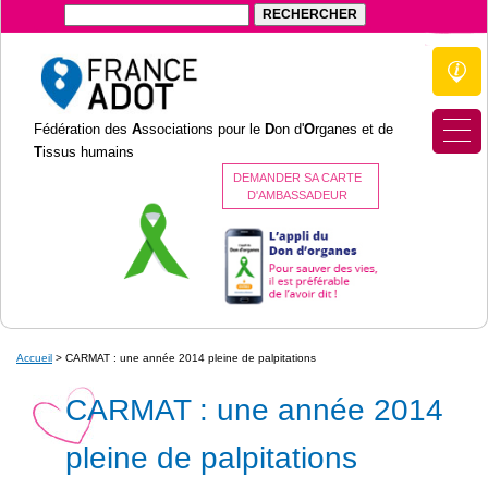
Fédération des
A
ssociations pour le
D
on d'
O
rganes et de
T
issus humains
DEMANDER SA CARTE
D'AMBASSADEUR
Accueil
>
CARMAT : une année 2014 pleine de palpitations
CARMAT : une année 2014
pleine de palpitations