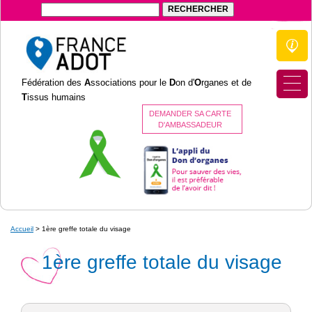
Fédération des
A
ssociations pour le
D
on d'
O
rganes et de
T
issus humains
DEMANDER SA CARTE
D'AMBASSADEUR
Accueil
>
1ère greffe totale du visage
1ère greffe totale du visage