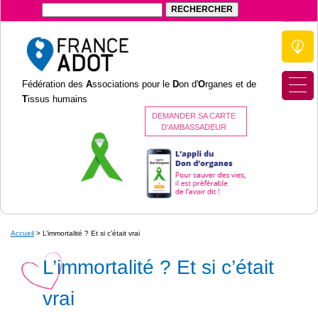
Fédération des
A
ssociations pour le
D
on d'
O
rganes et de
T
issus humains
DEMANDER SA CARTE
D'AMBASSADEUR
Accueil
>
L’immortalité ? Et si c’était vrai
L’immortalité ? Et si c’était
vrai