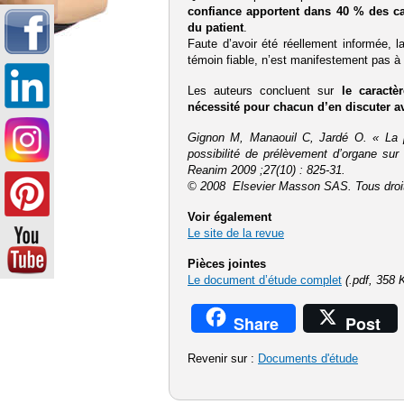
confiance apportent dans 40 % des ca
du patient
.
Faute d’avoir été réellement informée, l
témoin fiable, n’est manifestement pas à
Les auteurs concluent sur
le caractè
nécessité pour chacun d’en discuter a
Gignon M, Manaouil C, Jardé O. « La p
possibilité de prélèvement d’organe s
Reanim 2009 ;27(10) : 825-31.
© 2008 Elsevier Masson SAS. Tous droits
Voir également
Le site de la revue
Pièces jointes
Le document d’étude complet
(.pdf, 358 
Share
Post
Revenir sur :
Documents d'étude