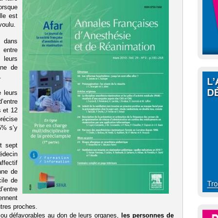
lorsque
lle est
voulu.
t dans
 entre
 leurs
nne de
.
 leurs
’entre
s et 12
précise
5% s’y
t sept
édecin
fectif
nne de
cile de
d’entre
ennent
tres proches.
s ou défavorables au don de leurs organes,
les personnes de