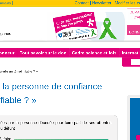
Contact
Newsletter
Modifier les 
humains
DEMA
D'
DONN
rganes
donneur
Tout savoir sur le don
Cadre science et lois
Internat
-elle un témoin fiable ? »
 la personne de confiance
fiable ? »
es par la personne décédée pour faire part de ses attentes
du défunt
 faire