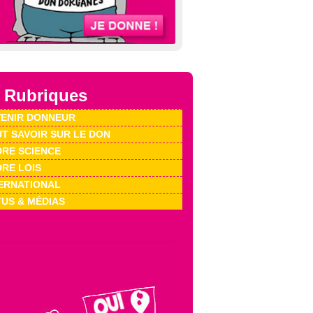
 Rubriques
ENIR DONNEUR
T SAVOIR SUR LE DON
RE SCIENCE
RE LOIS
ERNATIONAL
US & MÉDIAS