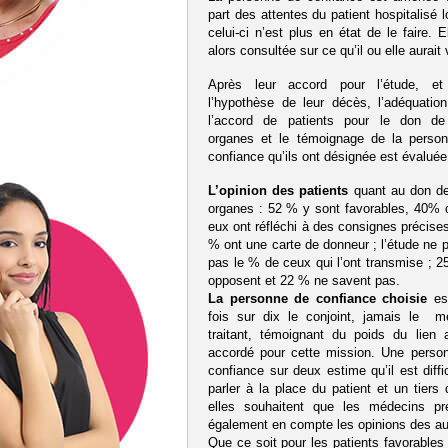
part des attentes du patient hospitalisé 
celui-ci n’est plus en état de le faire. E
alors consultée sur ce qu’il ou elle aurait 
Après leur accord pour l’étude, e
l’hypothèse de leur décès, l’adéquation
l’accord de patients pour le don de
organes et le témoignage de la perso
confiance qu’ils ont désignée est évaluée
L’opinion des patients
quant au don de
organes : 52 % y sont favorables, 40% d
eux ont réfléchi à des consignes précise
% ont une carte de donneur ; l’étude ne 
pas le % de ceux qui l’ont transmise ; 2
opposent et 22 % ne savent pas.
La personne de confiance choisie
es
fois sur dix le conjoint, jamais le m
traitant, témoignant du poids du lien af
accordé pour cette mission. Une perso
confiance sur deux estime qu’il est diffi
parler à la place du patient et un tiers 
elles souhaitent que les médecins pr
également en compte les opinions des au
Que ce soit pour les patients favorable