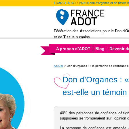
FRANCE ADOT : Pour le don d'organes et de tissus 
Fédération des
A
ssociations pour le
D
on d'
O
et de
T
issus humains
A propos d’ADOT
Blog
Devenir 
Accueil
>
Don d’Organes : « la personne de confiance est
Don d’Organes : «
est-elle un témoin 
40% des personnes de confiance désigné
supposées se tromperaient sur l’opinion 
La personne de confiance est amenée à