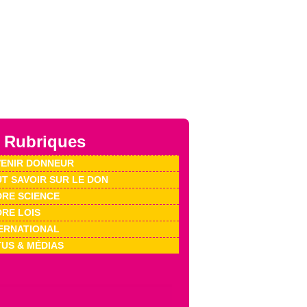
 Rubriques
ENIR DONNEUR
T SAVOIR SUR LE DON
RE SCIENCE
RE LOIS
ERNATIONAL
US & MÉDIAS