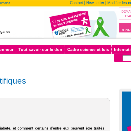
Contact
Newsletter
Modifier les 
humains
DEMA
D'
DONN
rganes
donneur
Tout savoir sur le don
Cadre science et lois
Internat
tifiques
diabète, et comment certains d’entre eux peuvent être traités