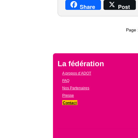
Share
Post
Page 
La fédération
A propos d’ADOT
FAQ
Nos Partenaires
Presse
Contact