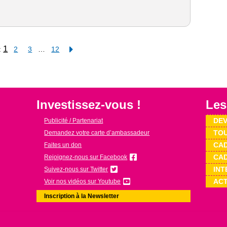
1
:
2
3
…
12
Investissez-vous !
Les
DEV
Publicité / Partenariat
TOU
Demandez votre carte d’ambassadeur
CAD
Faites un don
CAD
Rejoignez-nous sur Facebook
INT
Suivez-nous sur Twitter
ACT
Voir nos vidéos sur Youtube
Inscription à la Newsletter