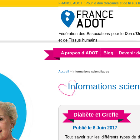
FRANCE ADOT : Pour le don d'organes et de tissus 
Fédération des
A
ssociations pour le
D
on d'
O
et de
T
issus humains
A propos d’ADOT
Blog
Devenir 
Accueil
>
Informations scientifiques
Informations scien
Diabète et Greffe
Publié le 6 Juin 2017
Tout savoir sur les différents types de 