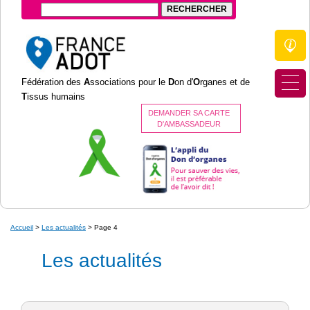
Fédération des
A
ssociations pour le
D
on d'
O
rganes et de
T
issus humains
DEMANDER SA CARTE
D'AMBASSADEUR
Accueil
>
Les actualités
>
Page 4
Les actualités