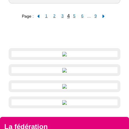
4
Page :
1
2
3
5
6
…
9
La fédération