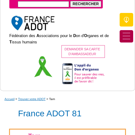
Fédération des
A
ssociations pour le
D
on d'
O
rganes et de
T
issus humains
DEMANDER SA CARTE
D'AMBASSADEUR
Accueil
>
Trouver votre ADOT
>
Tarn
France ADOT 81