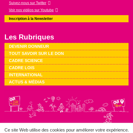
Suivez-nous sur Twitter
Voir nos vidéos sur Youtube
Inscription à la Newsletter
Les Rubriques
DEVENIR DONNEUR
TOUT SAVOIR SUR LE DON
CADRE SCIENCE
CADRE LOIS
INTERNATIONAL
ACTUS & MÉDIAS
Ce site Web utilise des cookies pour améliorer votre expérience.
Mentions légales
Plan du site
Nos liens
Gestion des cookies