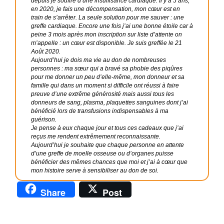
depuis je souffre d’une insuffisance cardiaque. Il y a 5 ans,
en 2020, je fais une décompensation, mon cœur est en
train de s’arrêter. La seule solution pour me sauver : une
greffe cardiaque. Encore une fois j’ai une bonne étoile car à
peine 3 mois après mon inscription sur liste d’attente on
m’appelle : un cœur est disponible. Je suis greffée le 21
Août 2020.
Aujourd’hui je dois ma vie au don de nombreuses
personnes : ma sœur qui a bravé sa phobie des piqûres
pour me donner un peu d’elle-même, mon donneur et sa
famille qui dans un moment si difficile ont réussi à faire
preuve d’une extrême générosité mais aussi tous les
donneurs de sang, plasma, plaquettes sanguines dont j’ai
bénéficié lors de transfusions indispensables à ma
guérison.
Je pense à eux chaque jour et tous ces cadeaux que j’ai
reçus me rendent extrêmement reconnaissante.
Aujourd’hui je souhaite que chaque personne en attente
d’une greffe de moelle osseuse ou d’organes puisse
bénéficier des mêmes chances que moi et j’ai à cœur que
mon histoire serve à sensibiliser au don de soi.
Share
Post