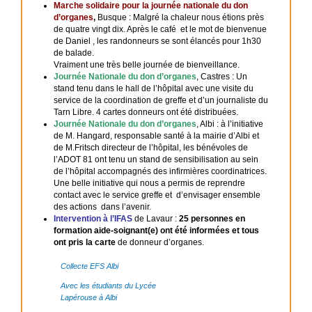
Marche solidaire pour la journée nationale du don
d’organes
,
Busque : Malgré la chaleur nous étions près
de quatre vingt dix. Après le café et le mot de bienvenue
de Daniel , les randonneurs se sont élancés pour 1h30
de balade.
Vraiment une très belle journée de bienveillance.
Journée Nationale du don d’organes
, Castres : Un
stand tenu dans le hall de l’hôpital avec une visite du
service de la coordination de greffe et d’un journaliste du
Tarn Libre. 4 cartes donneurs ont été distribuées.
Journée Nationale du don d’organes
, Albi : à l’initiative
de M. Hangard, responsable santé à la mairie d’Albi et
de M.Fritsch directeur de l’hôpital, les bénévoles de
l’ADOT 81 ont tenu un stand de sensibilisation au sein
de l’hôpital accompagnés des infirmières coordinatrices.
Une belle initiative qui nous a permis de reprendre
contact avec le service greffe et d’envisager ensemble
des actions dans l’avenir.
Intervention à l’IFAS
de Lavaur :
25 personnes en
formation aide-soignant(e) ont été informées et tous
ont pris la carte
de donneur d’organes.
Collecte EFS Albi
Avec les étudiants du Lycée
Lapérouse à Albi