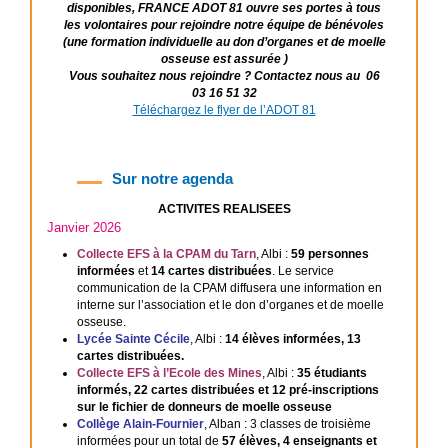
disponibles,
FRANCE ADOT 81 ouvre ses portes à tous
les volontaires pour rejoindre notre équipe de bénévoles
(une formation individuelle au don d’organes et de moelle
osseuse est assurée )
Vous souhaitez nous rejoindre ? Contactez nous au 06
03 16 51 32
Téléchargez le flyer de l’ADOT 81
Sur notre agenda
ACTIVITES REALISEES
Janvier 2026
Collecte EFS à la CPAM du Tarn
, Albi :
59 personnes
informées
et
14 cartes distribuées
. Le service
communication de la CPAM diffusera une information en
interne sur l’association et le don d’organes et de moelle
osseuse.
Lycée Sainte Cécile
, Albi :
14 élèves informées, 13
cartes distribuées.
Collecte EFS à l’Ecole des Mines
, Albi :
35 étudiants
informés, 22 cartes distribuées et 12 pré-inscriptions
sur le fichier de donneurs de moelle osseuse
Collège Alain-Fournier
, Alban : 3 classes de troisième
informées pour un total de
57 élèves, 4 enseignants et