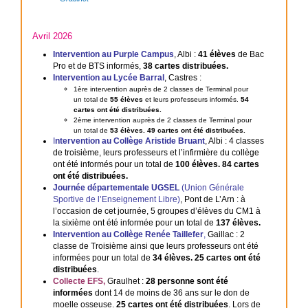
Avril 2026
Intervention au Purple Campus
, Albi :
41 élèves
de Bac
Pro et de BTS informés,
38 cartes distribuées.
Intervention au Lycée Barral
, Castres :
1ère intervention auprès de 2 classes de Terminal pour
un total de
55 élèves
et leurs professeurs informés.
54
cartes ont été distribuées.
2ème intervention auprès de 2 classes de Terminal pour
un total de
53 élèves. 49 cartes ont été distribuées.
I
ntervention au Collège Aristide Bruant
, Albi : 4 classes
de troisième, leurs professeurs et l’infirmière du collège
ont été informés pour un total de
100 élèves. 84 cartes
ont été distribuées.
Journée départementale UGSEL
(Union Générale
Sportive de l’Enseignement Libre)
, Pont de L’Arn : à
l’occasion de cet journée, 5 groupes d’élèves du CM1 à
la sixième ont été informée pour un total de
137 élèves.
Intervention au Collège Renée Taillefer
,
Gaillac : 2
classe de Troisième ainsi que leurs professeurs ont été
informées pour un total de
34 élèves. 25 cartes ont été
distribuées
.
Collecte EFS,
Graulhet :
28 personne sont été
informées
dont 14 de moins de 36 ans sur le don de
moelle osseuse.
25 cartes ont été distribuées
. Lors de