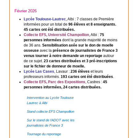
Février 2026
Lycée Toulouse-Lautrec
, Albi : 7 classes de Première
informées pour un total de
96 élèves et 8 enseignants.
45 cartes ont été distribuées.
Collecte EFS, Université Champollion
, Albi :
75
personnes informées
dont la grande majorité de moins
de 36 ans.
Sensibilisation axée sur le don de moelle
osseuse
avec la
présence de journalistes de France 3
venus tourner à notre demande un reportage
autour
de ce sujet.
23 cartes distribuées et 3 pré-inscriptions
sur le fichier de donneur de moelle.
Lycée Las Cases
, Lavaur :
236 élèves
et leurs
professeurs informés.
193 cartes ont été distribuées
.
Collecte EFS, Parc des Expositions
, Castres :
45
personnes informées, 24 cartes distribuées.
Intervention au Lycée Toulouse
Lautrec à Albi
Stand collecte EFS Champollion
Sur le stand de l’ADOT avec les
journalistes de France 3
Tournage du reportage