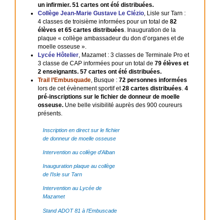
un infirmier. 51 cartes ont été distribuées.
Collège Jean-Marie Gustave Le Clézio
, Lisle sur Tarn :
4 classes de troisième informées pour un total de
82
élèves et 65 cartes distribuées
. Inauguration de la
plaque « collège ambassadeur du don d’organes et de
moelle osseuse ».
Lycée Hôtelier
, Mazamet : 3 classes de Terminale Pro et
3 classe de CAP informées pour un total de
79 élèves et
2 enseignants. 57 cartes ont été distribuées.
Trail l’Embusquade
, Busque :
72 personnes informées
lors de cet évènement sportif et
28 cartes distribuées
.
4
pré-inscriptions sur le fichier de donneur de moelle
osseuse.
Une belle visibilité auprès des 900 coureurs
présents.
Inscription en direct sur le fichier
de donneur de moelle osseuse
Intervention au collège d’Alban
Inauguration plaque au collège
de l’Isle sur Tarn
Intervention au Lycée de
Mazamet
Stand ADOT 81 à l’Embuscade