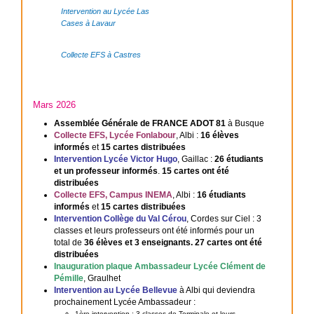
Intervention au Lycée Las
Cases à Lavaur
Collecte EFS à Castres
Mars 2026
Assemblée Générale de FRANCE ADOT 81
à Busque
Collecte EFS, Lycée Fonlabour
, Albi :
16 élèves
informés
et
15 cartes distribuées
Intervention Lycée Victor Hugo
, Gaillac :
26 étudiants
et un professeur informés
.
15 cartes ont été
distribuées
Collecte EFS, Campus INEMA
, Albi :
16 étudiants
informés
et
15 cartes distribuées
Intervention Collège du Val Cérou
, Cordes sur Ciel : 3
classes et leurs professeurs ont été informés pour un
total de
36 élèves et 3 enseignants. 27 cartes ont été
distribuées
Inauguration plaque Ambassadeur Lycée Clément de
Pémille
, Graulhet
Intervention au Lycée Bellevue
à Albi qui deviendra
prochainement Lycée Ambassadeur
:
1ère intervention : 3 classes de Terminale et leurs