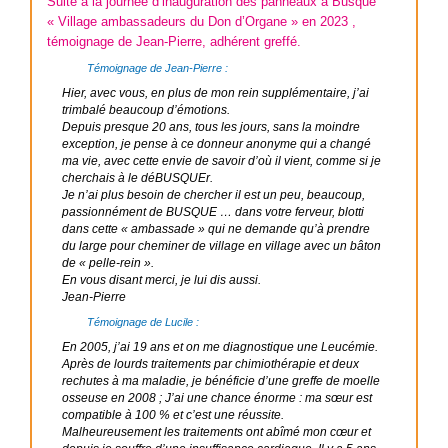
Suite à la journée d’inauguration des panneaux à Busque
« Village ambassadeurs du Don d’Organe » en 2023 ,
témoignage de Jean-Pierre, adhérent greffé.
Témoignage de Jean-Pierre :
Hier, avec vous, en plus de mon rein supplémentaire, j’ai
trimbalé beaucoup d’émotions.
Depuis presque 20 ans, tous les jours, sans la moindre
exception, je pense à ce donneur anonyme qui a changé
ma vie, avec cette envie de savoir d’où il vient, comme si je
cherchais à le déBUSQUEr.
Je n’ai plus besoin de chercher il est un peu, beaucoup,
passionnément de BUSQUE … dans votre ferveur, blotti
dans cette « ambassade » qui ne demande qu’à prendre
du large pour cheminer de village en village avec un bâton
de « pelle-rein ».
En vous disant merci, je lui dis aussi.
Jean-Pierre
Témoignage de Lucile :
En 2005, j’ai 19 ans et on me diagnostique une Leucémie.
Après de lourds traitements par chimiothérapie et deux
rechutes à ma maladie, je bénéficie d’une greffe de moelle
osseuse en 2008 ; J’ai une chance énorme : ma sœur est
compatible à 100 % et c’est une réussite.
Malheureusement les traitements ont abîmé mon cœur et