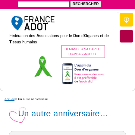
Fédération des
A
ssociations pour le
D
on d'
O
rganes et de
T
issus humains
DEMANDER SA CARTE
D'AMBASSADEUR
Accueil
>
Un autre anniversaire…
Un autre anniversaire…