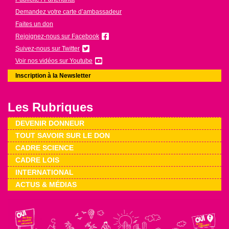
Demandez votre carte d’ambassadeur
Faites un don
Rejoignez-nous sur Facebook
Suivez-nous sur Twitter
Voir nos vidéos sur Youtube
Inscription à la Newsletter
Les Rubriques
DEVENIR DONNEUR
TOUT SAVOIR SUR LE DON
CADRE SCIENCE
CADRE LOIS
INTERNATIONAL
ACTUS & MÉDIAS