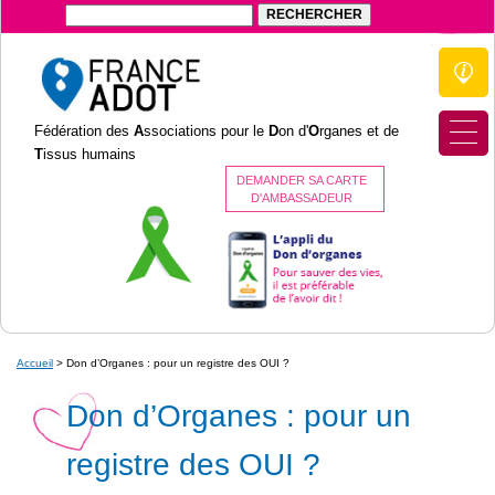
Fédération des
A
ssociations pour le
D
on d'
O
rganes et de
T
issus humains
DEMANDER SA CARTE
D'AMBASSADEUR
Accueil
>
Don d’Organes : pour un registre des OUI ?
Don d’Organes : pour un
registre des OUI ?